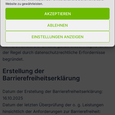
Website zu gewährleisten.
Nicht barrierefreie Teile der Dienstleistung –
Umsetzungsfristen
AKZEPTIEREN
ABLEHNEN
Da einige Funktionalitäten dieser Webseite durch Plugins
internationaler Firmen bereitgestellt werden, haben wir
EINSTELLUNGEN ANZEIGEN
keinen zeitlichen Einfluss auf die Umsetzung der
Barrierefreiheit. Der Einsatz genau dieser Plugins ist in
der Regel durch datenschutzrechtliche Erfordernisse
begründet.
Erstellung der
Barrierefreiheitserklärung
Datum der Erstellung der Barrierefreiheitserklärung:
16.10.2025
Datum der letzten Überprüfung der o. g. Leistungen
hinsichtlich der Anforderungen zur Barrierefreiheit: