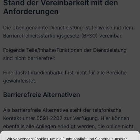
Stand der Vereinbarkeit mit den
Anforderungen
Die oben genannte Dienstleistung ist teilweise mit dem
Barrierefreiheitsstärkungsgesetz (BFSG) vereinbar.
Folgende Teile/Inhalte/Funktionen der Dienstleistung
sind nicht barrierefrei:
Eine Tastaturbedienbarkeit ist nicht für alle Bereiche
gewährleistet.
Barrierefreie Alternativen
Als barrierefreie Alternative steht der telefonische
Kontakt unter 0591-2202 zur Verfügung. Hier können
ebenfalls alle Anliegen erledigt werden, die online nicht
barrierefrei zur Verfügung stehen.
Wir verwenden Cookies, um die Funktionalität und Sicherheit unserer